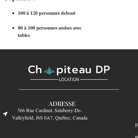
100 à 120 personnes debout
80 à 100 personnes assises avec
tables
ADRESSE
566 Rue Cardinal, Salaberry-De-
Valleyfield, J6S 0A7, Québec, Canada
F
B