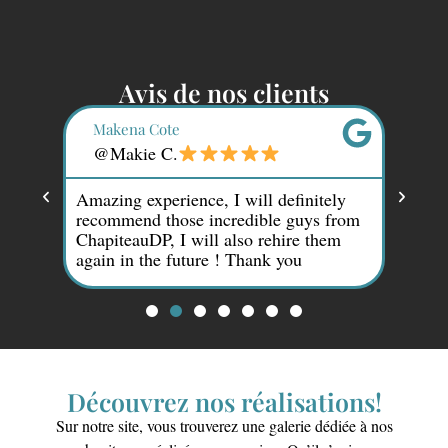
Avis de nos clients
Makena Cote
Par
@Makie C.
@P
e!
Amazing experience, I will definitely
en.
recommend those incredible guys from
Merci
ChapiteauDP, I will also rehire them
servi
again in the future ! Thank you
Découvrez nos réalisations!
Sur notre site, vous trouverez une galerie dédiée à nos