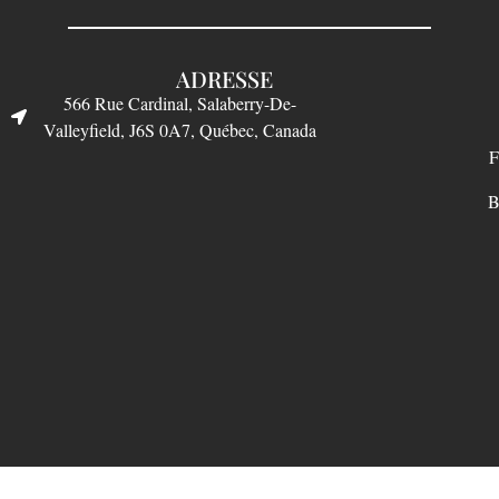
ADRESSE
566 Rue Cardinal, Salaberry-De-
Valleyfield, J6S 0A7, Québec, Canada
F
B