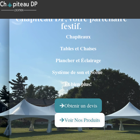
Chapiteau DP, votre partenaire
festif.
Chapiteaux
Tables et Chaises
Plancher et Éclairage
Système de son et Scène
Et bien plus!
Obtenir un devis
Voir Nos Produits