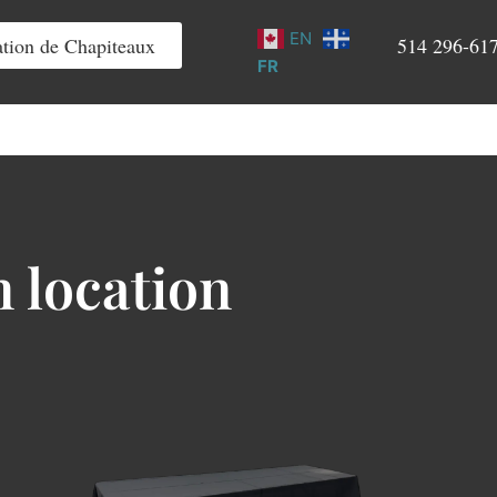
EN
tion de Chapiteaux
514 296-61
FR
n location