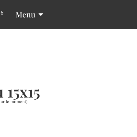
76
Menu
 15x15
our le moment)