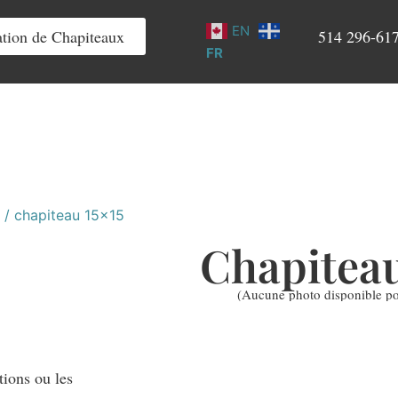
EN
tion de Chapiteaux
514 296-61
FR
/
chapiteau 15×15
Chapiteau
(Aucune photo disponible p
tions ou les