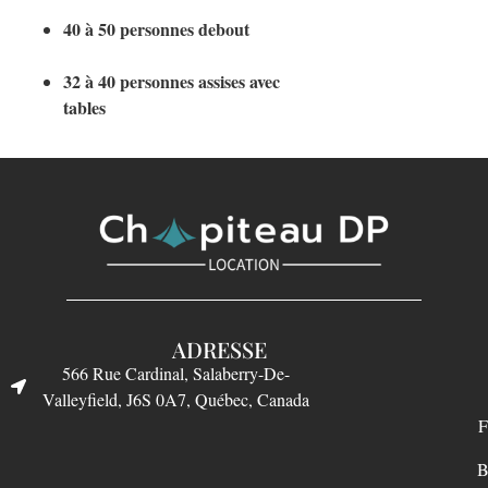
40 à 50 personnes debout
32 à 40 personnes assises avec
tables
ADRESSE
566 Rue Cardinal, Salaberry-De-
Valleyfield, J6S 0A7, Québec, Canada
F
B